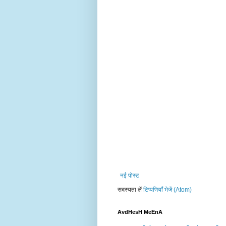
नई पोस्ट
सदस्यता लें
टिप्पणियाँ भेजें (Atom)
AvdHesH MeEnA