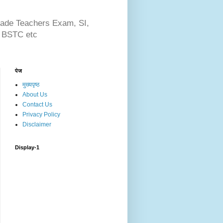
Grade Teachers Exam, SI,
BSTC etc
पेज
मुख्यपृष्ठ
About Us
Contact Us
Privacy Policy
Disclaimer
Display-1