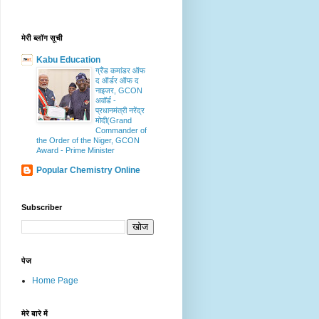
मेरी ब्लॉग सूची
Kabu Education
ग्रैंड कमांडर ऑफ
द ऑर्डर ऑफ द
नाइजर, GCON
अवॉर्ड -
प्रधानमंत्री नरेंद्र
मोदी(Grand
Commander of
the Order of the Niger, GCON
Award - Prime Minister
Popular Chemistry Online
Subscriber
पेज
Home Page
मेरे बारे में