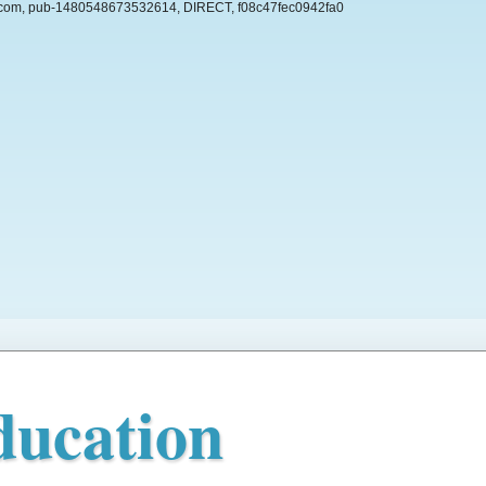
com, pub-1480548673532614, DIRECT, f08c47fec0942fa0
ucation