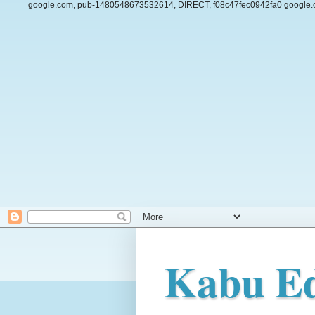
google.com, pub-1480548673532614, DIRECT, f08c47fec0942fa0
google.
Kabu Ed